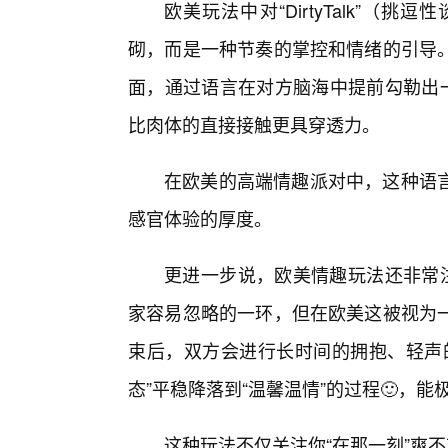
欧美玩法中对“DirtyTalk”
砌，而是一种节奏的掌控和情绪的引导
面，通过语言在对方脑海中提前勾勒出一
比肉体的直接接触更具穿透力。
在欧美的高端情趣派对中，这种语
感官体验的厚度。
更进一步说，欧美情趣玩法还非常注重“
家容易忽略的一环，但在欧美这被视为
束后，双方会进行长时间的拥抱、轻声
态”平稳降落到“温馨温情”的过程🙂，
这种玩法不仅关注你“在那一刻”爽