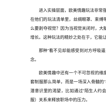
进入实操层面，欧美情趣玩法非常强
在他们的玩法清单里，丝绸眼罩、束缚带
么要剥夺视觉？因为当视觉关闭时，大脑
增长。这种玩法的精妙之处在于，它能
那种“看不见却能感受到对方呼吸逼
念。
欧美情趣中还有一个不可忽视的维
套制服那么简单，而是一场深入骨髓的“
潜意识里的渴望，比如通过“陌生人约会
服）关系来释放职场中的压力。