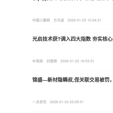
中国小康网
方可成
2026-01-25 10:04:31
光启技术获?调入四大指数 夯实核
中青网
刘慧卿
2026-01-22 19:53:31
锦盛—新材隐瞒叔,侄关联交易被罚
一点资讯
2026-01-24 23:29:31