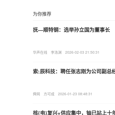
为你推荐
抚—顺特钢：选举孙立国为董事长
华声在线
李洛渊
2026-02-03 21:50:31
索:辰科技：聘任张志刚为公司副总
舜网
方可成
2026-01-23 08:48:31
核{电}复兴+供应集中，铀已站上十