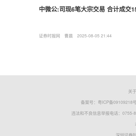
中微公:司现6笔大宗交易 合计成交15
证券时报网
曹晨
2025-08-05 21:44
关
备案号：
粤ICP备09109218
违法和不良信息举报电话：0755-83
深圳证券